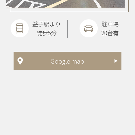
益子駅より
駐車場
徒歩5分
20台有
Google map