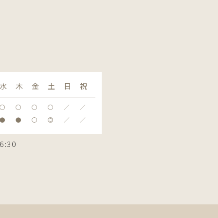
水
木
金
土
日
祝
〇
〇
〇
〇
／
／
●
●
〇
◎
／
／
6:30