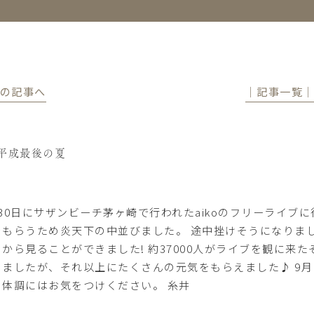
前の記事へ
│記事一覧
平成最後の夏
月30日にサザンビーチ茅ヶ崎で行われたaikoのフリーライブ
をもらうため炎天下の中並びました。 途中挫けそうになりま
ろから見ることができました! 約37000人がライブを観に来
りましたが、それ以上にたくさんの元気をもらえました♪ 9
も体調にはお気をつけください。 糸井