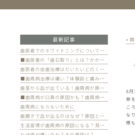
最新記事
« 
歯医者でのホワイトニングについて徹底解
■歯医者の「歯石取り」とは？かかる費用について
歯医者の虫歯治療はだいたいどのくらい期間かかる？
■歯周病治療は痛い？体験談と痛みを軽減する方法
歯茎から血が出ている！歯周病が原因かも
8
■歯周病が口臭の原因かも？歯周病と口臭の関係について
券
歯周病にならないために
こ
な
歯磨きで血が出るのはなぜ？原因と対策を解説
様
生活習慣が歯周病の原因になる？見直すべき習慣とは？
なぜ歯が痛いのか？その原因は？