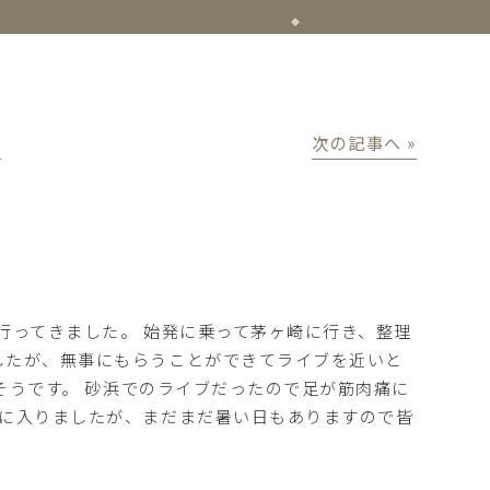
│
次の記事へ »
に行ってきました。 始発に乗って茅ヶ崎に行き、整理
したが、無事にもらうことができてライブを近いと
たそうです。 砂浜でのライブだったので足が筋肉痛に
月に入りましたが、まだまだ暑い日もありますので皆