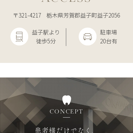
す。
ご不便をおかけいたしますが、ご理解のほ
〒321-4217
栃木県芳賀郡益子町益子2056
どよろしくお願い致します。
益子駅より
駐車場
徒歩5分
20台有
CONCEPT
患者様だけでなく、