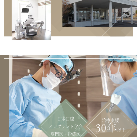
日本口腔
治療実績
30年
インプラント学会
以上
専門医・指導医