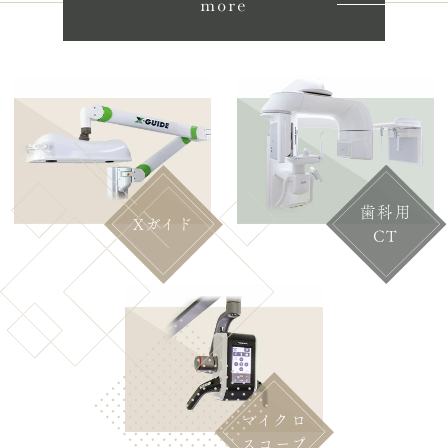
more
歯科用
Xガイド
CT