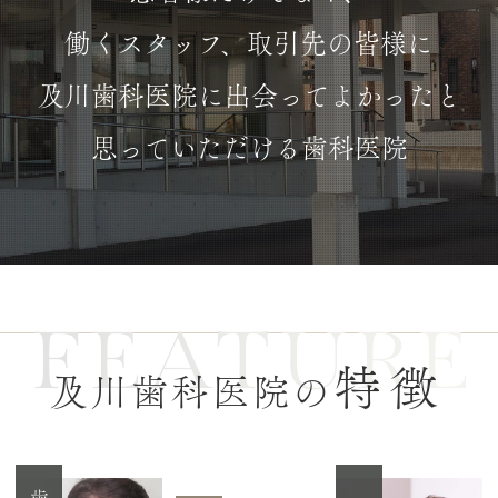
働くスタッフ、取引先の皆様に
及川歯科医院に出会ってよかったと
思っていただける歯科医院
FEATURE
特徴
及川歯科医院の