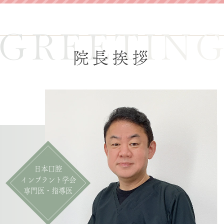
GREETIN
院長挨拶
日本口腔
インプラント学会
専門医・指導医