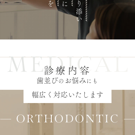
患者様に寄り添い
MEDICAL
診療内容
歯並び
お悩み
の
にも
幅広く対応いたします
ORTHODONTIC