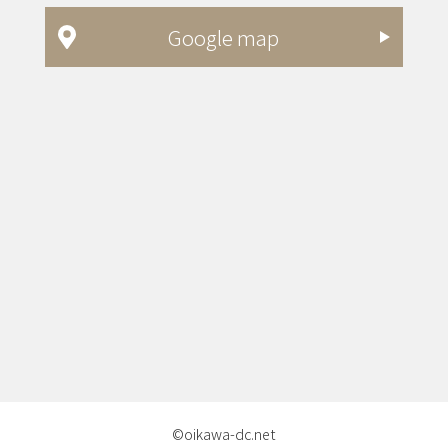
Google map
©oikawa-dc.net