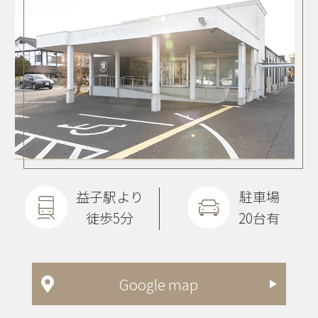
益子駅より
駐車場
徒歩5分
20台有
Google map