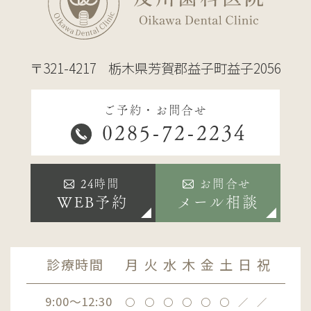
〒321-4217
栃木県芳賀郡益子町益子2056
ご予約・お問合せ
0285-72-2234
24時間
お問合せ
WEB予約
メール相談
診療時間
月
火
水
木
金
土
日
祝
9:00～12:30
〇
〇
〇
〇
〇
〇
／
／