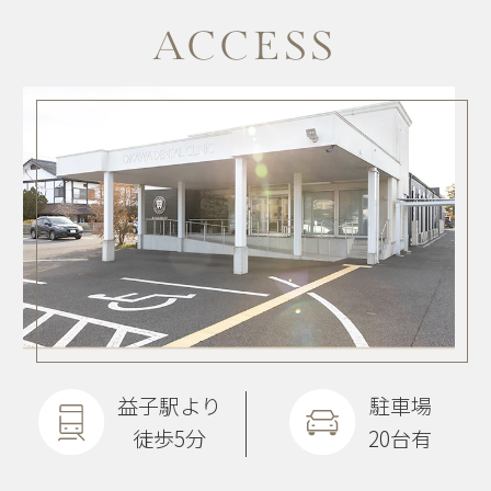
ACCESS
益子駅より
駐車場
徒歩5分
20台有