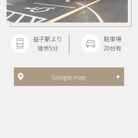
益子駅より
駐車場
徒歩5分
20台有
Google map