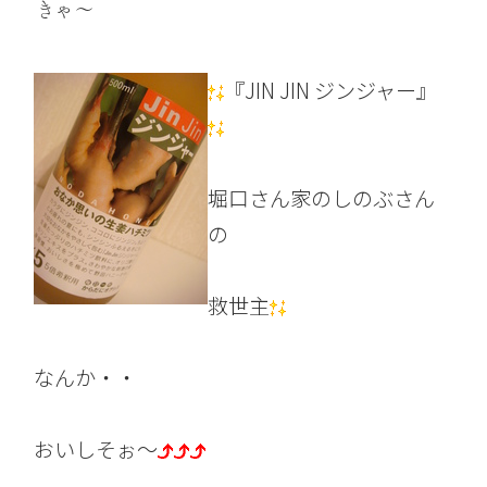
きゃ～
『JIN JIN ジンジャー』
堀口さん家のしのぶさん
の
救世主
なんか・・
おいしそぉ～