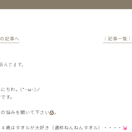
前の記事へ
│記事一覧
悩んでます。
にちわ。(*･ω･)ノ
村です。
近の悩みを聞いて下さい
。
男４歳はタオルが大好き（通称ねんねんタオル）・・・・