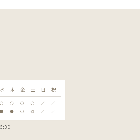
水
木
金
土
日
祝
〇
〇
〇
〇
／
／
●
●
〇
◎
／
／
6:30