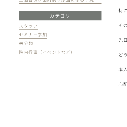
特
カテゴリ
そ
スタッフ
セミナー参加
先
未分類
院内行事（イベントなど）
ど
本
心