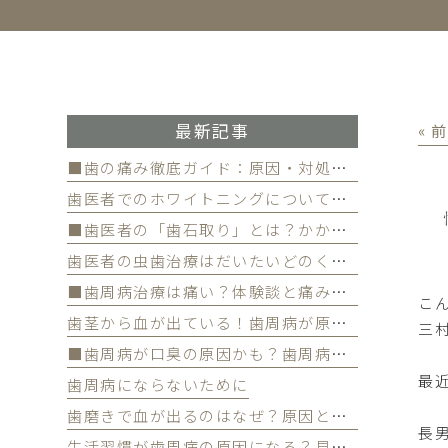
最新記事
« 
■歯の痛み徹底ガイド：原因・対処法・予防策
歯医者でのホワイトニングについて徹底解
■歯医者の「歯石取り」とは？かかる費用について
歯医者の虫歯治療はだいたいどのくらい期間かかる？
■歯周病治療は痛い？体験談と痛みを軽減する方法
こん
歯茎から血が出ている！歯周病が原因かも
三
■歯周病が口臭の原因かも？歯周病と口臭の関係について
最
歯周病にならないために
歯磨きで血が出るのはなぜ？原因と対策を解説
長
生活習慣が歯周病の原因になる？見直すべき習慣とは？