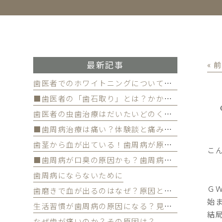
最新記事
« 
歯医者でのホワイトニングについて徹底解
■歯医者の「歯石取り」とは？かかる費用について
歯医者の虫歯治療はだいたいどのくらい期間かかる？
■歯周病治療は痛い？体験談と痛みを軽減する方法
歯茎から血が出ている！歯周病が原因かも
こ
■歯周病が口臭の原因かも？歯周病と口臭の関係について
歯周病にならないために
Ｇ
歯磨きで血が出るのはなぜ？原因と対策を解説
始
生活習慣が歯周病の原因になる？見直すべき習慣とは？
結
なぜ歯が痛いのか？その原因は？