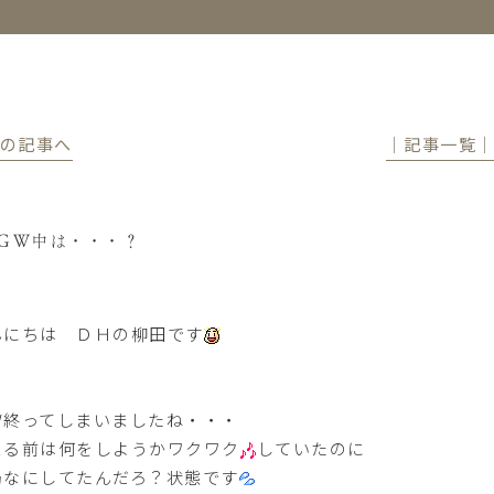
前の記事へ
│記事一覧
ＧＷ中は・・・？
んにちは ＤＨの柳田です
Ｗ終ってしまいましたね・・・
まる前は何をしようかワクワク
していたのに
局なにしてたんだろ？状態です