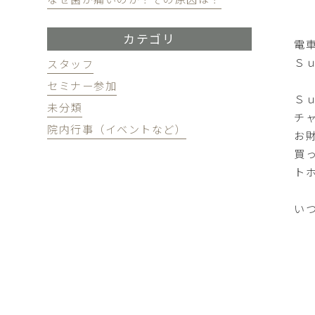
カテゴリ
電
Ｓ
スタッフ
セミナー参加
Ｓ
未分類
チ
院内行事（イベントなど）
お
買
ト
い