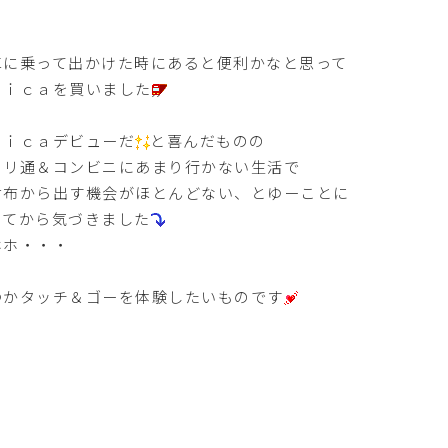
車に乗って出かけた時にあると便利かなと思って
ｕｉｃａを買いました
ｕｉｃａデビューだ
と喜んだものの
ャリ通＆コンビニにあまり行かない生活で
財布から出す機会がほとんどない、とゆーことに
ってから気づきました
ホホ・・・
つかタッチ＆ゴーを体験したいものです