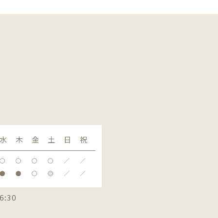
水
木
金
土
日
祝
〇
〇
〇
〇
／
／
●
●
〇
◎
／
／
6:30