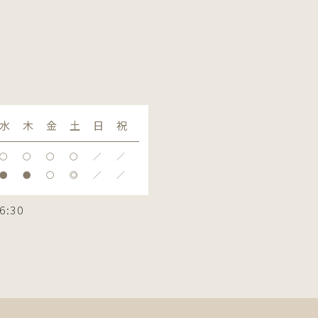
水
木
金
土
日
祝
〇
〇
〇
〇
／
／
●
●
〇
◎
／
／
6:30