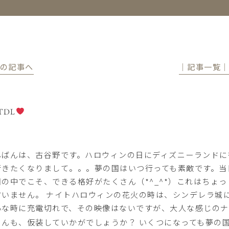
前の記事へ
│記事一覧
TDL
んばんは、古谷野です。ハロウィンの日にディズニーランドに
行きたくなりまして。。。夢の国はいつ行っても素敵です。当
国の中でこそ、できる格好がたくさん（*^_^*）これはちょ
すいません。 ナイトハロウィンの花火の時は、シンデレラ城
心な時に充電切れで、その映像はないですが、大人な感じの
さんも、仮装していかがでしょうか？ いくつになっても夢の国を