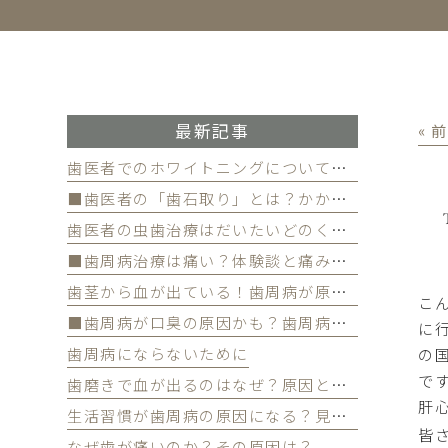
最新記事
« 
歯医者でのホワイトニングについて徹底解
■歯医者の「歯石取り」とは？かかる費用について
歯医者の虫歯治療はだいたいどのくらい期間かかる？
■歯周病治療は痛い？体験談と痛みを軽減する方法
歯茎から血が出ている！歯周病が原因かも
こ
■歯周病が口臭の原因かも？歯周病と口臭の関係について
に
歯周病にならないために
の
で
歯磨きで血が出るのはなぜ？原因と対策を解説
肝
生活習慣が歯周病の原因になる？見直すべき習慣とは？
皆
なぜ歯が痛いのか？その原因は？