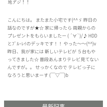
地デジ！！
こんにちは。 またまた小宅です(^^ゞ 昨日の
話なのですが★☆ 家に帰ったら 両親からの
プレゼントをもらいましたー ( ´∀`)/♪ HDD
とﾌﾞﾙｰﾚｲのデッキです！！ やった〜〜(^^)v
昨日、我が家には 新しいテレビが ５台もや
ってきました☆ 普段あんまりテレビ見てない
んですが。。 せっかくなので テレビっ子に
なろうと思いまーす (￣▽￣)b
最新記事