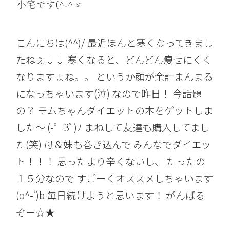
小宅です(^-^ゞ
こんにちは(^^)/ 最近ほんと寒くなってきまし
たねぇ↓↓ 寒くなると、どんどん痩せにくく
なりますょね。。 というか顔が余計まんまる
になっちゃいます(泣) なので昨日！ 今話題
の？ モムちゃんダイエットの本をゲットしま
した〜 (-゜3ﾟ)ﾉ まねして友達も購入してまし
た(笑) 母＆妹も巻き込んで みんなでダイエッ
ト！！！ 思ったより辛くないし、 たったの
１５分なので すごーくオススメしちゃいます
(o^-‘)b 毎日続けようと思います！ がんばる
ぞー☆★