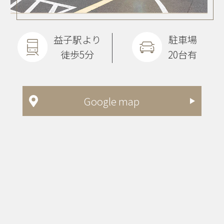
益子駅より
駐車場
徒歩5分
20台有
Google map