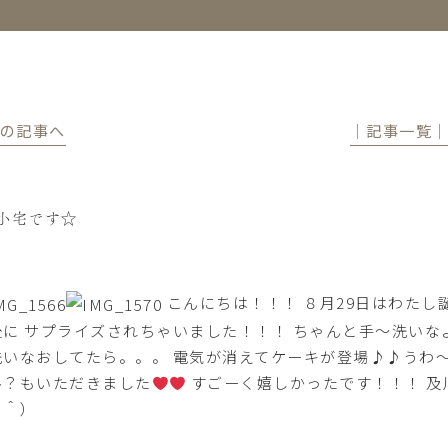
前の記事へ
│記事一覧
小宅です☆
こんにちは！！！ ８月29日はわたし
後に サプライズされちゃいました！！！ ちゃんと手～洗いな
洗いなおしてたら。。。 電気が消えてケーキが登場♪♪うわ
ル？もいただきました
すごーく嬉しかったです！！！ 及
＾＾）