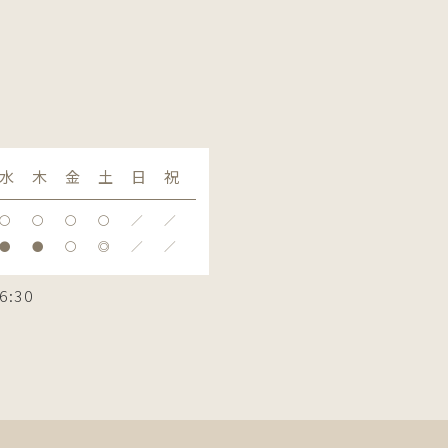
水
木
金
土
日
祝
〇
〇
〇
〇
／
／
●
●
〇
◎
／
／
6:30