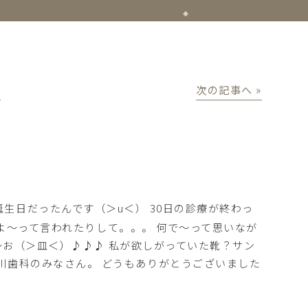
│
次の記事へ »
誕生日だったんです（＞u＜） 30日の診療が終わっ
よ～って言われたりして。。。 何で～って思いなが
～お（＞皿＜）♪♪♪ 私が欲しがっていた靴？サン
川歯科のみなさん。 どうもありがとうございました