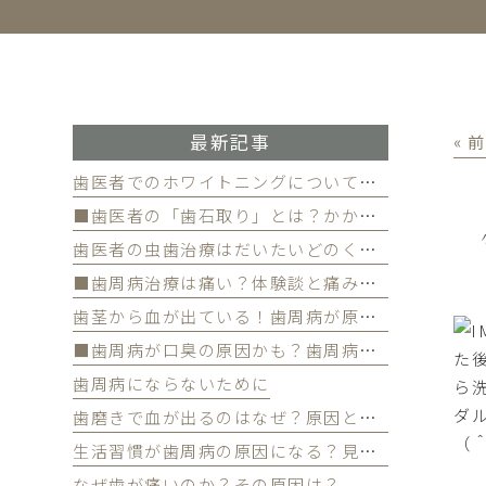
最新記事
« 
歯医者でのホワイトニングについて徹底解
■歯医者の「歯石取り」とは？かかる費用について
歯医者の虫歯治療はだいたいどのくらい期間かかる？
■歯周病治療は痛い？体験談と痛みを軽減する方法
歯茎から血が出ている！歯周病が原因かも
■歯周病が口臭の原因かも？歯周病と口臭の関係について
た
歯周病にならないために
ら
ダ
歯磨きで血が出るのはなぜ？原因と対策を解説
（
生活習慣が歯周病の原因になる？見直すべき習慣とは？
なぜ歯が痛いのか？その原因は？