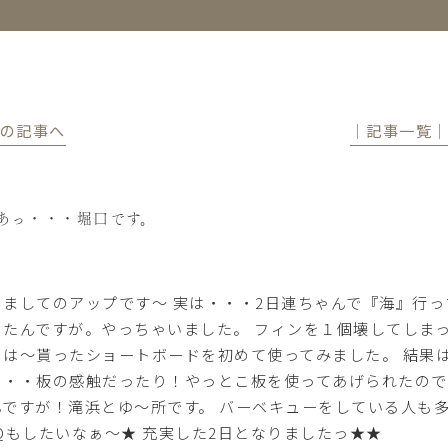
前の記事へ
│記事一覧
あっ・・・堀口です。
きましてのアップです～ 実は・・・2日連ちゃんで『海』行っち
ったんですが。やっちゃいました。 フィンを１個壊してしまって
は～貰ったショートボードを初めて使ってみました。 結果は惨
・・・板の感触だったり！やっとこ板を使ってあげられたので
んですが！滝浜とゆ～所です。 バーベキューをしている人も
BQもしたいなぁ～★ 充実した2日となりましたっ★★