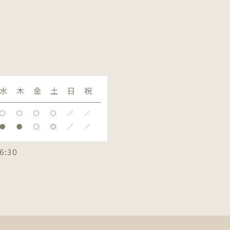
水
木
金
土
日
祝
〇
〇
〇
〇
／
／
●
●
〇
◎
／
／
6:30