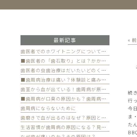
最新記事
« 
歯医者でのホワイトニングについて徹底解
■歯医者の「歯石取り」とは？かかる費用について
歯医者の虫歯治療はだいたいどのくらい期間かかる？
■歯周病治療は痛い？体験談と痛みを軽減する方法
歯茎から血が出ている！歯周病が原因かも
続
■歯周病が口臭の原因かも？歯周病と口臭の関係について
行
歯周病にならないために
今日
ま
歯磨きで血が出るのはなぜ？原因と対策を解説
た
生活習慣が歯周病の原因になる？見直すべき習慣とは？
B
なぜ歯が痛いのか？その原因は？