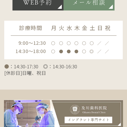
WEB予約
メール相談
診療時間
月
火
水
木
金
土
日
祝
9:00～12:30
〇
〇
〇
〇
〇
〇
／
／
14:30～18:00
〇
●
●
●
〇
◎
／
／
●
：14:30-17:30 ◎：14:30-16:30
[休診日]日曜、祝日