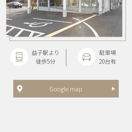
益子駅より
駐車場
徒歩5分
20台有
Google map