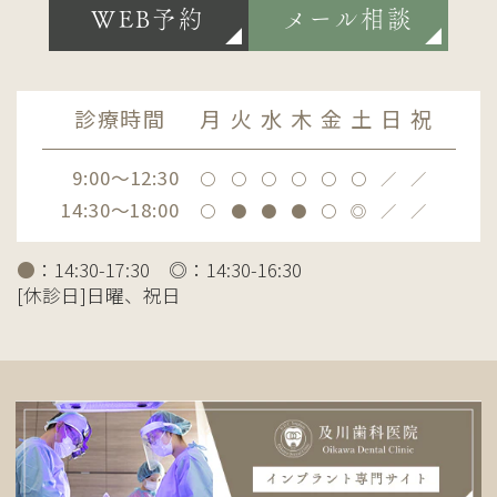
WEB予約
メール相談
診療時間
月
火
水
木
金
土
日
祝
9:00～12:30
〇
〇
〇
〇
〇
〇
／
／
14:30～18:00
〇
●
●
●
〇
◎
／
／
●
：14:30-17:30 ◎：14:30-16:30
[休診日]日曜、祝日