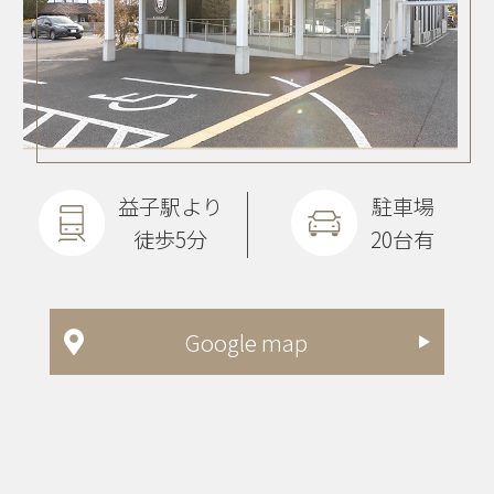
益子駅より
駐車場
徒歩5分
20台有
Google map