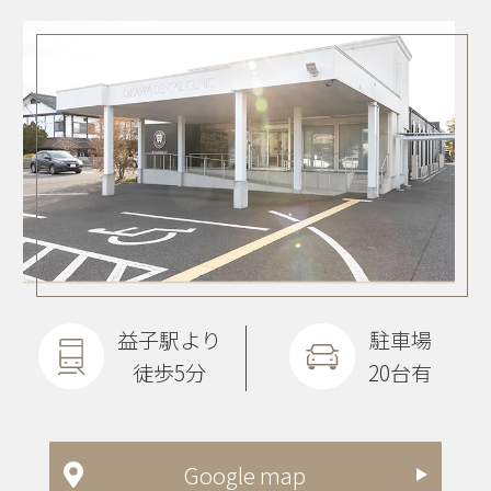
益子駅より
駐車場
徒歩5分
20台有
Google map