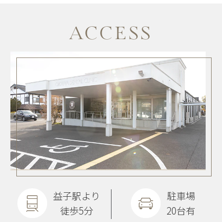
ACCESS
益子駅より
駐車場
徒歩5分
20台有