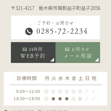
〒321-4217
栃木県芳賀郡益子町益子2056
ご予約・お問合せ
0285-72-2234
24時間
お問合せ
WEB予約
メール相談
診療時間
月
火
水
木
金
土
日
祝
9:00～12:30
〇
〇
〇
〇
〇
〇
／
／
14:30～18:00
〇
●
●
●
〇
◎
／
／