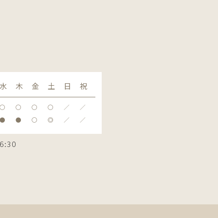
水
木
金
土
日
祝
〇
〇
〇
〇
／
／
●
●
〇
◎
／
／
6:30