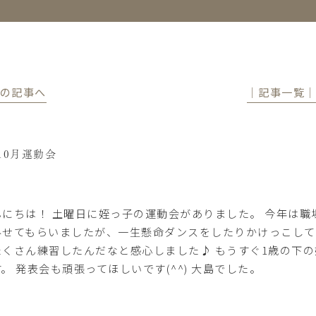
前の記事へ
│記事一覧
10月運動会
んにちは！ 土曜日に姪っ子の運動会がありました。 今年は職
みせてもらいましたが、一生懸命ダンスをしたりかけっこして
たくさん練習したんだなと感心しました♪ もうすぐ1歳の下
。 発表会も頑張ってほしいです(^^) 大島でした。