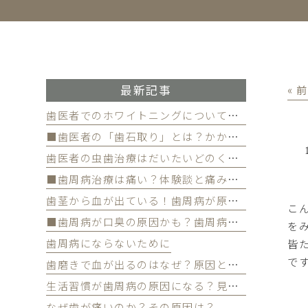
最新記事
« 
歯医者でのホワイトニングについて徹底解
■歯医者の「歯石取り」とは？かかる費用について
歯医者の虫歯治療はだいたいどのくらい期間かかる？
■歯周病治療は痛い？体験談と痛みを軽減する方法
歯茎から血が出ている！歯周病が原因かも
こ
■歯周病が口臭の原因かも？歯周病と口臭の関係について
を
歯周病にならないために
皆
です
歯磨きで血が出るのはなぜ？原因と対策を解説
生活習慣が歯周病の原因になる？見直すべき習慣とは？
なぜ歯が痛いのか？その原因は？