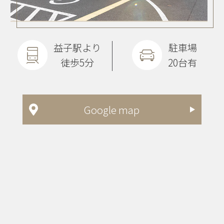
益子駅より
駐車場
徒歩5分
20台有
Google map