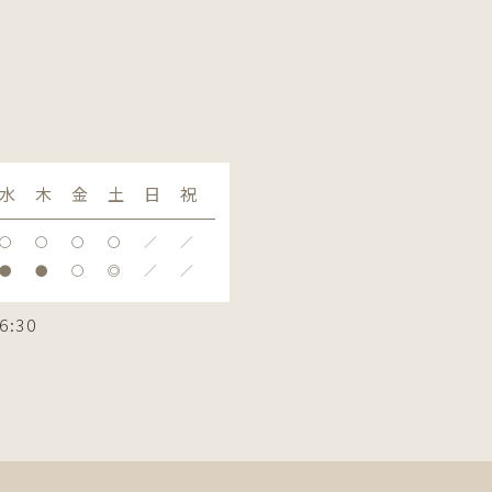
水
木
金
土
日
祝
〇
〇
〇
〇
／
／
●
●
〇
◎
／
／
6:30