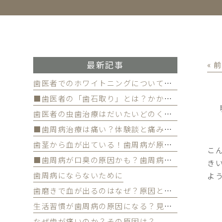
最新記事
« 
歯医者でのホワイトニングについて徹底解
■歯医者の「歯石取り」とは？かかる費用について
歯医者の虫歯治療はだいたいどのくらい期間かかる？
■歯周病治療は痛い？体験談と痛みを軽減する方法
歯茎から血が出ている！歯周病が原因かも
こ
■歯周病が口臭の原因かも？歯周病と口臭の関係について
き
歯周病にならないために
よ
歯磨きで血が出るのはなぜ？原因と対策を解説
生活習慣が歯周病の原因になる？見直すべき習慣とは？
なぜ歯が痛いのか？その原因は？