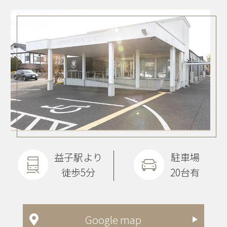
益子駅より
駐車場
徒歩5分
20台有
Google map