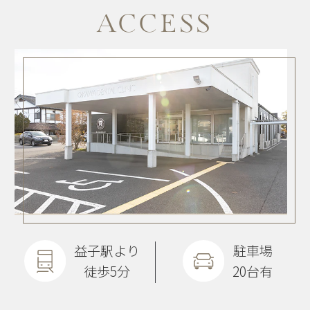
ACCESS
益子駅より
駐車場
徒歩5分
20台有