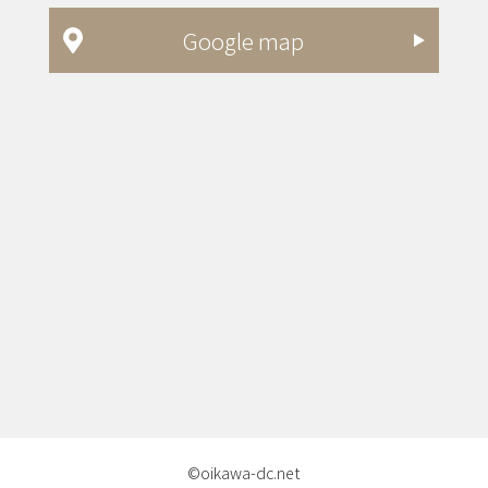
Google map
©oikawa-dc.net