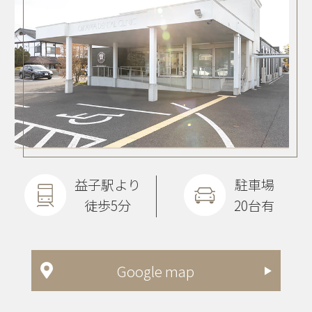
益子駅より
駐車場
徒歩5分
20台有
Google map