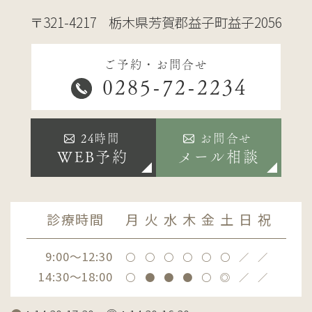
〒321-4217
栃木県芳賀郡益子町益子2056
ご予約・お問合せ
0285-72-2234
24時間
お問合せ
WEB予約
メール相談
診療時間
月
火
水
木
金
土
日
祝
9:00～12:30
〇
〇
〇
〇
〇
〇
／
／
14:30～18:00
〇
●
●
●
〇
◎
／
／