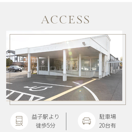
ACCESS
益子駅より
駐車場
徒歩5分
20台有