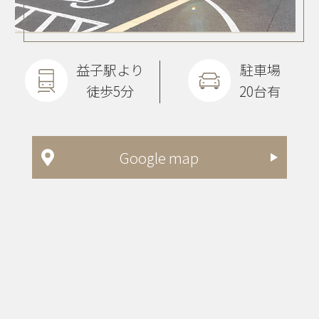
益子駅より
駐車場
徒歩5分
20台有
Google map