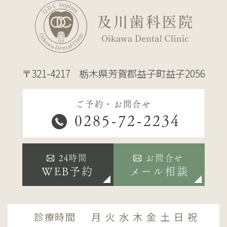
〒321-4217
栃木県芳賀郡益子町益子2056
ご予約・お問合せ
0285-72-2234
24時間
お問合せ
WEB予約
メール相談
診療時間
月
火
水
木
金
土
日
祝