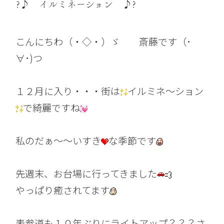
?♪ イルミネーション ♪?
こんにちわ（・◇・）ゞ 斎藤です（･
∀･)つ
１２月に入り・・・街は
イルミネ～ション
で綺麗ですね
私のだぁ～～いすき
な季節です
先週末、お台場に行ってきました
やっぱり癒されてます
表参道も１０年ぶりにライトアップ？？？さ