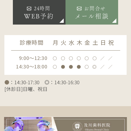
24時間
お問合せ
WEB予約
メール相談
診療時間
月
火
水
木
金
土
日
祝
9:00～12:30
〇
〇
〇
〇
〇
〇
／
／
14:30～18:00
〇
●
●
●
〇
◎
／
／
●
：14:30-17:30 ◎：14:30-16:30
[休診日]日曜、祝日