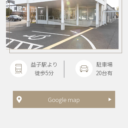
益子駅より
駐車場
徒歩5分
20台有
Google map