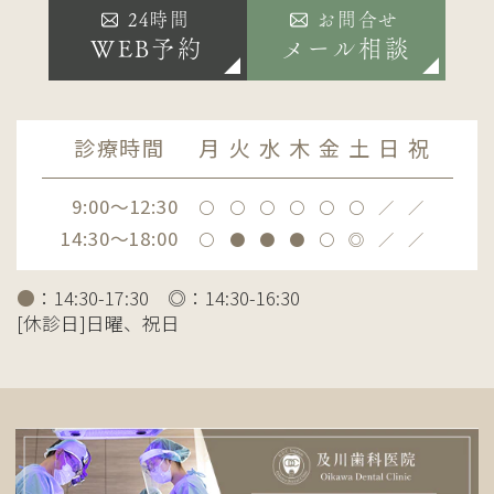
24時間
お問合せ
WEB予約
メール相談
診療時間
月
火
水
木
金
土
日
祝
9:00～12:30
〇
〇
〇
〇
〇
〇
／
／
14:30～18:00
〇
●
●
●
〇
◎
／
／
●
：14:30-17:30 ◎：14:30-16:30
[休診日]日曜、祝日