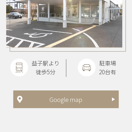
益子駅より
駐車場
徒歩5分
20台有
Google map