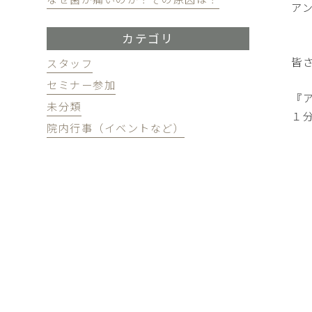
ア
カテゴリ
皆
スタッフ
セミナー参加
『
未分類
１
院内行事（イベントなど）