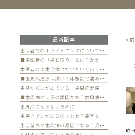
最新記事
« 
歯医者でのホワイトニングについて徹底解
■歯医者の「歯石取り」とは？かかる費用について
歯医者の虫歯治療はだいたいどのくらい期間かかる？
■歯周病治療は痛い？体験談と痛みを軽減する方法
歯茎から血が出ている！歯周病が原因かも
■歯周病が口臭の原因かも？歯周病と口臭の関係について
歯周病にならないために
歯磨きで血が出るのはなぜ？原因と対策を解説
生活習慣が歯周病の原因になる？見直すべき習慣とは？
昨
なぜ歯が痛いのか？その原因は？