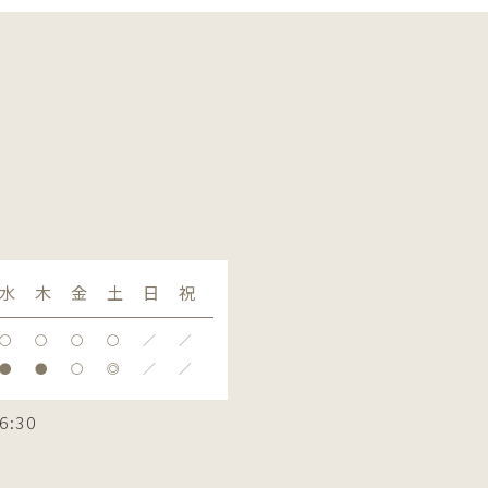
水
木
金
土
日
祝
〇
〇
〇
〇
／
／
●
●
〇
◎
／
／
6:30