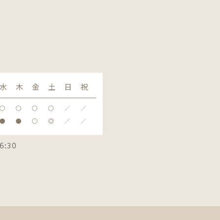
水
木
金
土
日
祝
〇
〇
〇
〇
／
／
●
●
〇
◎
／
／
6:30