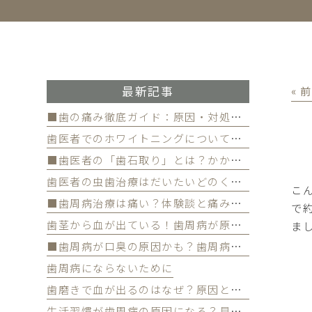
最新記事
« 
■歯の痛み徹底ガイド：原因・対処法・予防策
歯医者でのホワイトニングについて徹底解
■歯医者の「歯石取り」とは？かかる費用について
歯医者の虫歯治療はだいたいどのくらい期間かかる？
こ
■歯周病治療は痛い？体験談と痛みを軽減する方法
で
歯茎から血が出ている！歯周病が原因かも
ま
■歯周病が口臭の原因かも？歯周病と口臭の関係について
歯周病にならないために
歯磨きで血が出るのはなぜ？原因と対策を解説
生活習慣が歯周病の原因になる？見直すべき習慣とは？