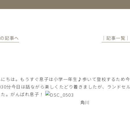
前の記事へ
│記事一覧
んにちは。もうすぐ息子は小学一年生♪歩いて登校するため
約30分今日は話ながら楽しくたどり着きましたが、ランドセ
した。がんばれ息子！
角川