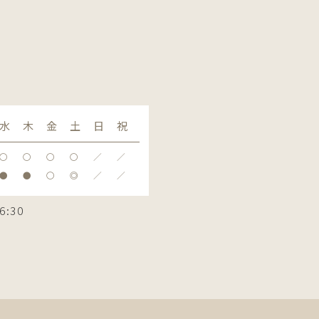
水
木
金
土
日
祝
〇
〇
〇
〇
／
／
●
●
〇
◎
／
／
6:30