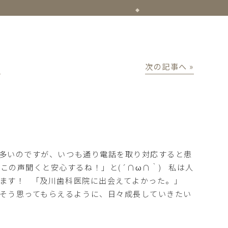
│
次の記事へ »
多いのですが、いつも通り電話を取り対応すると患
の声聞くと安心するね！」と(´∩ω∩｀) 私は人
います！ 「及川歯科医院に出会えてよかった。」
そう思ってもらえるように、日々成長していきたい