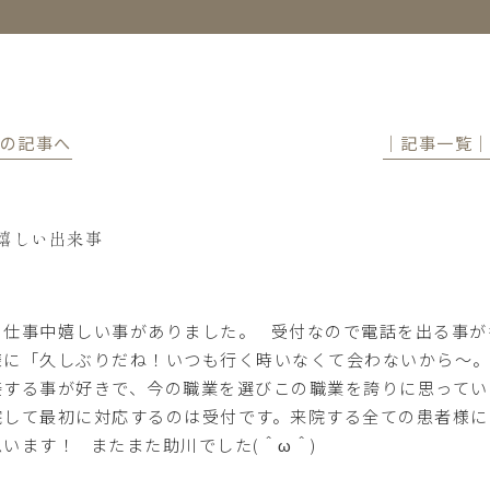
前の記事へ
│記事一覧
嬉しい出来事
日仕事中嬉しい事がありました。 受付なので電話を出る事が
様に「久しぶりだね！いつも行く時いなくて会わないから～。こ
接する事が好きで、今の職業を選びこの職業を誇りに思って
院して最初に対応するのは受付です。来院する全ての患者様に
思います！ またまた助川でした(＾ω＾)