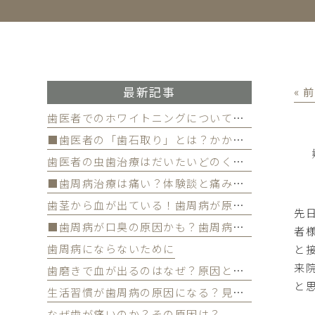
最新記事
« 
歯医者でのホワイトニングについて徹底解
■歯医者の「歯石取り」とは？かかる費用について
歯医者の虫歯治療はだいたいどのくらい期間かかる？
■歯周病治療は痛い？体験談と痛みを軽減する方法
歯茎から血が出ている！歯周病が原因かも
先
■歯周病が口臭の原因かも？歯周病と口臭の関係について
者
歯周病にならないために
と
来
歯磨きで血が出るのはなぜ？原因と対策を解説
と
生活習慣が歯周病の原因になる？見直すべき習慣とは？
なぜ歯が痛いのか？その原因は？