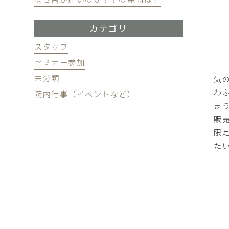
カテゴリ
スタッフ
セミナー参加
未分類
気
わ
院内行事（イベントなど）
ま
販
限
た