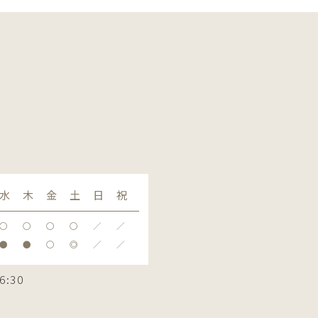
水
木
金
土
日
祝
〇
〇
〇
〇
／
／
●
●
〇
◎
／
／
6:30