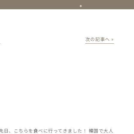
│
次の記事へ »
先日、こちらを食べに行ってきました！ 韓国で大人