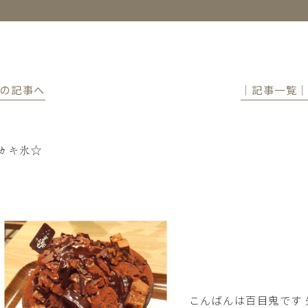
前の記事へ
│記事一覧
カキ氷☆
こんばんは百目鬼です 