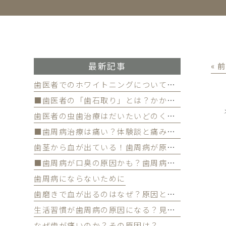
最新記事
« 
歯医者でのホワイトニングについて徹底解
■歯医者の「歯石取り」とは？かかる費用について
歯医者の虫歯治療はだいたいどのくらい期間かかる？
■歯周病治療は痛い？体験談と痛みを軽減する方法
歯茎から血が出ている！歯周病が原因かも
■歯周病が口臭の原因かも？歯周病と口臭の関係について
歯周病にならないために
歯磨きで血が出るのはなぜ？原因と対策を解説
生活習慣が歯周病の原因になる？見直すべき習慣とは？
なぜ歯が痛いのか？その原因は？