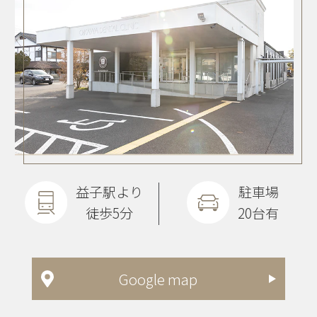
益子駅より
駐車場
徒歩5分
20台有
Google map