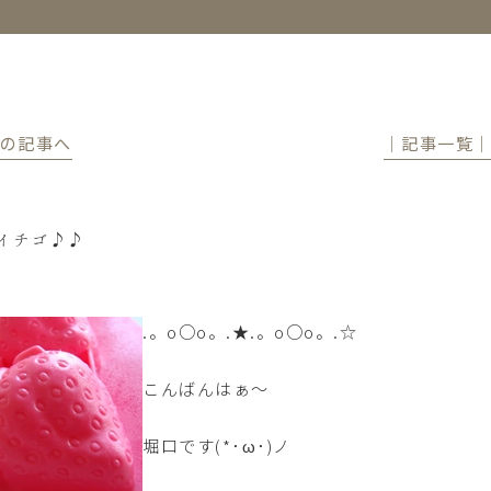
前の記事へ
│記事一覧
イチゴ♪♪
.。o○o。.★.。o○o。.☆
こんばんはぁ～
堀口です(*･ω･)ノ