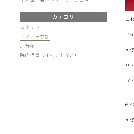
カテゴリ
こ
スタッフ
ア
セミナー参加
未分類
可
院内行事（イベントなど）
リ
『
約4
可