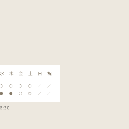
水
木
金
土
日
祝
〇
〇
〇
〇
／
／
●
●
〇
◎
／
／
6:30