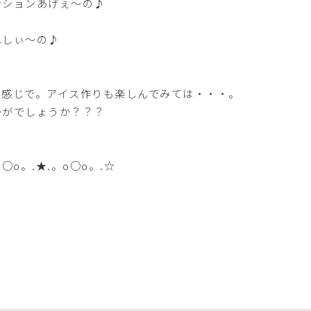
ンションあげぇ～の♪
れしぃ～の♪
て感じで。アイス作りも楽しんでみては・・・。
かがでしょうか？？？
o○o。.★.。o○o。.☆