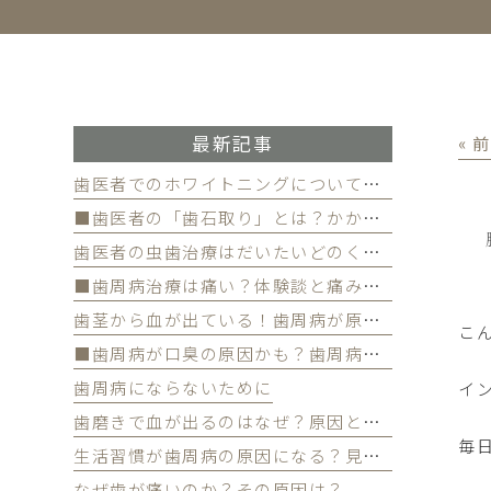
最新記事
« 
歯医者でのホワイトニングについて徹底解
■歯医者の「歯石取り」とは？かかる費用について
歯医者の虫歯治療はだいたいどのくらい期間かかる？
■歯周病治療は痛い？体験談と痛みを軽減する方法
歯茎から血が出ている！歯周病が原因かも
こ
■歯周病が口臭の原因かも？歯周病と口臭の関係について
歯周病にならないために
イ
歯磨きで血が出るのはなぜ？原因と対策を解説
毎
生活習慣が歯周病の原因になる？見直すべき習慣とは？
なぜ歯が痛いのか？その原因は？