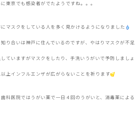
いに東京でも感染者がでたようですね。。。
防にマスクをしている人を多く見かけるようになりました
の知り合いは神戸に住んでいるのですが、やはりマスクが不足
足していますがマスクをしたり、手洗いうがいで予防しましょ
れ以上インフルエンザが広がらないことを祈ります
川歯科医院ではうがい薬で一日４回のうがいと、消毒薬によ