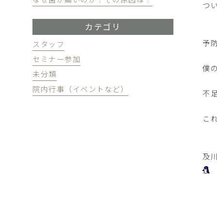
つ
カテゴリ
予
スタッフ
セミナー参加
僕
未分類
院内行事（イベントなど）
不
こ
及