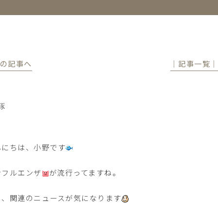
前の記事へ
│記事一覧
豚
んにちは、小野です
ンフルエンザ
が流行ってますね。
日、関連のニュースが気になります