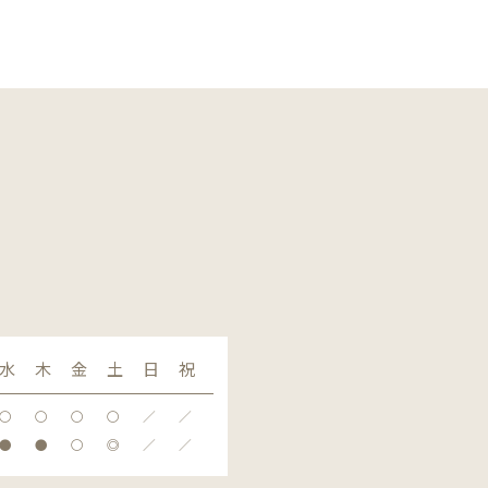
水
木
金
土
日
祝
〇
〇
〇
〇
／
／
●
●
〇
◎
／
／