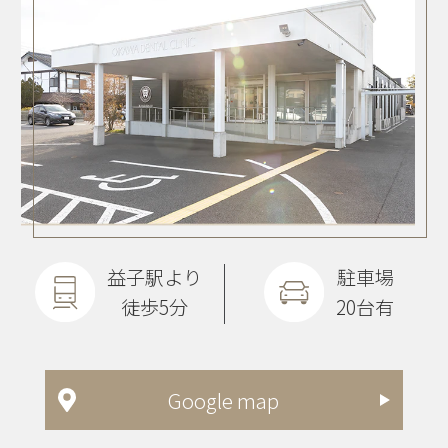
益子駅より
駐車場
徒歩5分
20台有
Google map