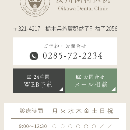
〒321-4217
栃木県芳賀郡益子町益子2056
ご予約・お問合せ
0285-72-2234
24時間
お問合せ
WEB予約
メール相談
診療時間
月
火
水
木
金
土
日
祝
9:00～12:30
〇
〇
〇
〇
〇
〇
／
／