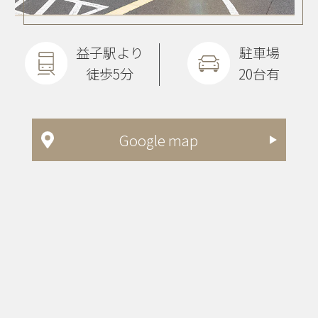
益子駅より
駐車場
徒歩5分
20台有
Google map