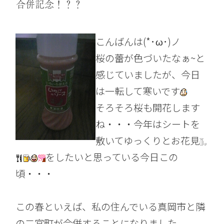
合併記念！？？
こんばんは(*･ω･)ノ
桜の蕾が色づいたなぁ~と
感じていましたが、今日
は一転して寒いです
そろそろ桜も開花します
ね・・・今年はシートを
敷いてゆっくりとお花見
をしたいと思っている今日この
頃・・・
この春といえば、私の住んでいる真岡市と隣
の二宮町が合併することになりました。