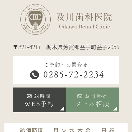
〒321-4217
栃木県芳賀郡益子町益子2056
ご予約・お問合せ
0285-72-2234
24時間
お問合せ
WEB予約
メール相談
診療時間
月
火
水
木
金
土
日
祝