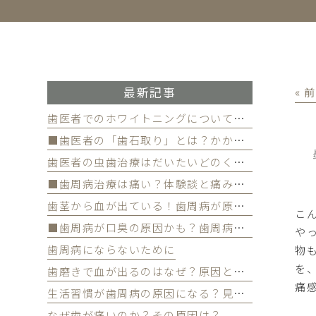
最新記事
« 
歯医者でのホワイトニングについて徹底解
■歯医者の「歯石取り」とは？かかる費用について
歯医者の虫歯治療はだいたいどのくらい期間かかる？
■歯周病治療は痛い？体験談と痛みを軽減する方法
歯茎から血が出ている！歯周病が原因かも
こ
■歯周病が口臭の原因かも？歯周病と口臭の関係について
や
歯周病にならないために
物
を
歯磨きで血が出るのはなぜ？原因と対策を解説
痛
生活習慣が歯周病の原因になる？見直すべき習慣とは？
なぜ歯が痛いのか？その原因は？