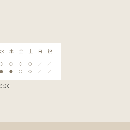
水
木
金
土
日
祝
〇
〇
〇
〇
／
／
●
●
〇
◎
／
／
6:30