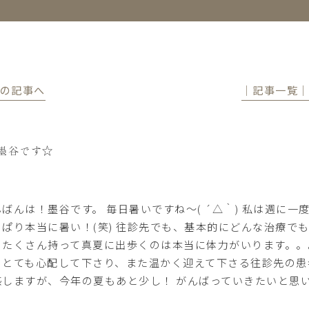
前の記事へ
│記事一覧
墨谷です☆
んばんは！墨谷です。 毎日暑いですね～( ´△｀) 私は週に
っぱり本当に暑い！(笑) 往診先でも、基本的にどんな治療で
もたくさん持って真夏に出歩くのは本当に体力がいります。。
、とても心配して下さり、また温かく迎えて下さる往診先の患
感しますが、今年の夏もあと少し！ がんばっていきたいと思