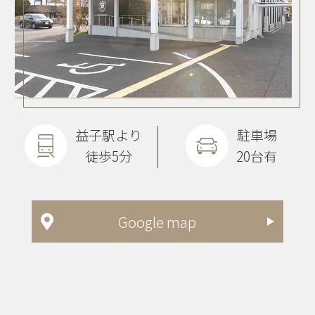
益子駅より
駐車場
徒歩5分
20台有
Google map