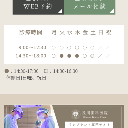
WEB予約
メール相談
診療時間
月
火
水
木
金
土
日
祝
9:00～12:30
〇
〇
〇
〇
〇
〇
／
／
14:30～18:00
〇
●
●
●
〇
◎
／
／
●
：14:30-17:30 ◎：14:30-16:30
[休診日]日曜、祝日