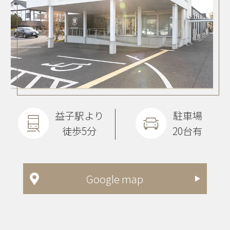
益子駅より
駐車場
徒歩5分
20台有
Google map