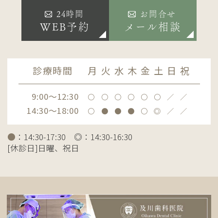
24時間
お問合せ
WEB予約
メール相談
診療時間
月
火
水
木
金
土
日
祝
9:00～12:30
〇
〇
〇
〇
〇
〇
／
／
14:30～18:00
〇
●
●
●
〇
◎
／
／
●
：14:30-17:30 ◎：14:30-16:30
[休診日]日曜、祝日