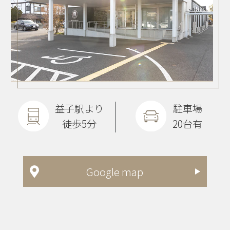
益子駅より
駐車場
徒歩5分
20台有
Google map