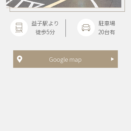
益子駅より
駐車場
徒歩5分
20台有
Google map