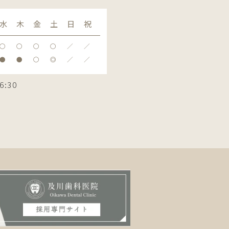
水
木
金
土
日
祝
〇
〇
〇
〇
／
／
●
●
〇
◎
／
／
6:30