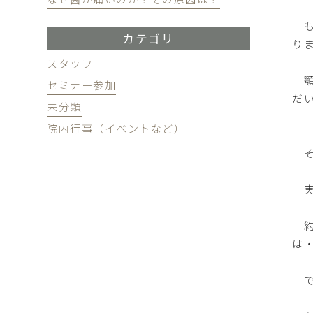
も
カテゴリ
り
スタッフ
顎
セミナー参加
だ
未分類
院内行事（イベントなど）
そ
実
約
は
で