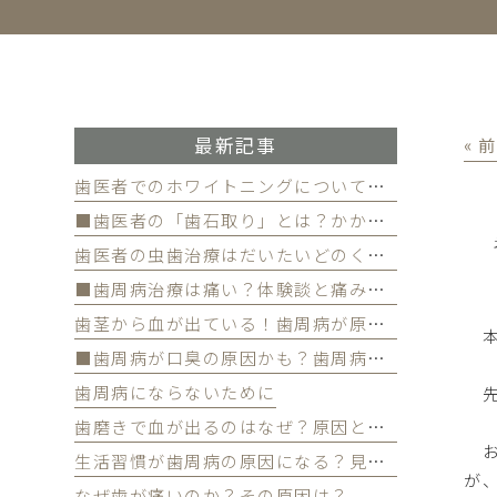
最新記事
« 
歯医者でのホワイトニングについて徹底解
■歯医者の「歯石取り」とは？かかる費用について
歯医者の虫歯治療はだいたいどのくらい期間かかる？
■歯周病治療は痛い？体験談と痛みを軽減する方法
歯茎から血が出ている！歯周病が原因かも
本
■歯周病が口臭の原因かも？歯周病と口臭の関係について
歯周病にならないために
先
歯磨きで血が出るのはなぜ？原因と対策を解説
お
生活習慣が歯周病の原因になる？見直すべき習慣とは？
が
なぜ歯が痛いのか？その原因は？