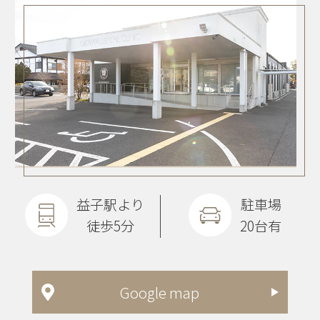
益子駅より
駐車場
徒歩5分
20台有
Google map