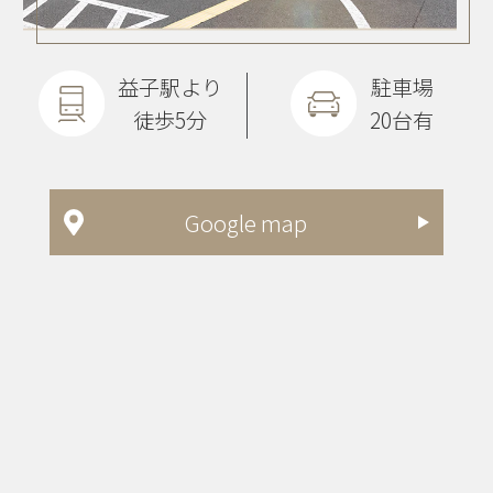
益子駅より
駐車場
徒歩5分
20台有
Google map