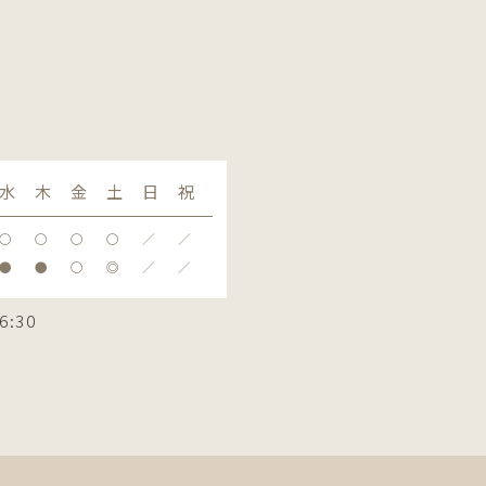
水
木
金
土
日
祝
〇
〇
〇
〇
／
／
●
●
〇
◎
／
／
6:30