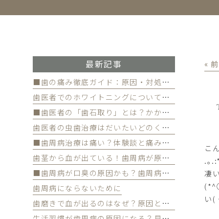
最新記事
« 
■歯の痛み徹底ガイド：原因・対処法・予防策
歯医者でのホワイトニングについて徹底解
■歯医者の「歯石取り」とは？かかる費用について
歯医者の虫歯治療はだいたいどのくらい期間かかる？
■歯周病治療は痛い？体験談と痛みを軽減する方法
こん
歯茎から血が出ている！歯周病が原因かも
.
■歯周病が口臭の原因かも？歯周病と口臭の関係について
凄
(
歯周病にならないために
い( 
歯磨きで血が出るのはなぜ？原因と対策を解説
生活習慣が歯周病の原因になる？見直すべき習慣とは？