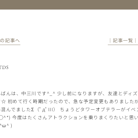
前の記事へ
│記事一覧
TDS
ばんは、中三川です^_^ 少し前になりますが、友達とディズニー
｡.:*☆ 初めて行く時期だったので、急な予定変更もありまし
い混んでましたΣ（ﾟдﾟlll） ちょうどタワーオブテラーが
*^◯^*) 今度はたくさんアトラクションを乗りまくりたいと
^ω^ )