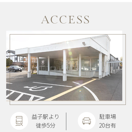
ACCESS
益子駅より
駐車場
徒歩5分
20台有